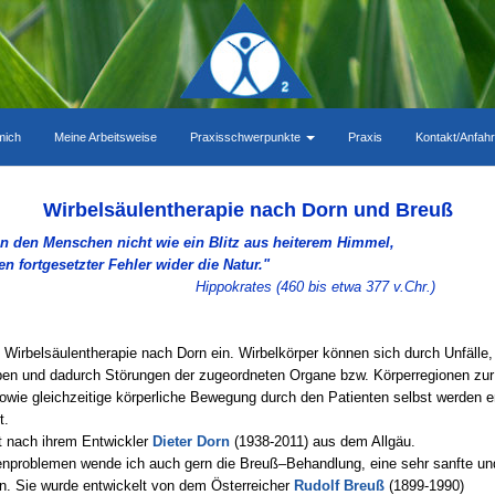
mich
Meine Arbeitsweise
Praxisschwerpunkte
Praxis
Kontakt/Anfah
Wirbelsäulentherapie nach Dorn und Breuß
en den Menschen nicht wie ein Blitz aus heiterem Himmel,
n fortgesetzter Fehler wider die Natur."
Hippokrates (460 bis etwa 377 v.Chr.)
e Wirbelsäulentherapie nach Dorn ein. Wirbelkörper können sich durch Unfälle,
ben und dadurch Störungen der zugeordneten Organe bzw. Körperregionen zur
wie gleichzeitige körperliche Bewegung durch den Patienten selbst werden 
t.
t nach ihrem Entwickler
Dieter Dorn
(1938-
2011) aus dem Allgäu.
enproblemen wende ich auch gern die Breuß–Behandlung, eine sehr sanfte 
. Sie wurde entwickelt von dem Österreicher
Rudolf Breuß
(1899-
1990)