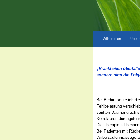
Willkommen
Über 
„Krankheiten überfall
sondern sind die Folge
Bei Bedarf setze ich di
Fehlbelastung verschie
sanften Daumendruck so
Korrekturen durchgeführ
Die Therapie ist benann
Bei Patienten mit Rück
Wirbelsäulenmassage an